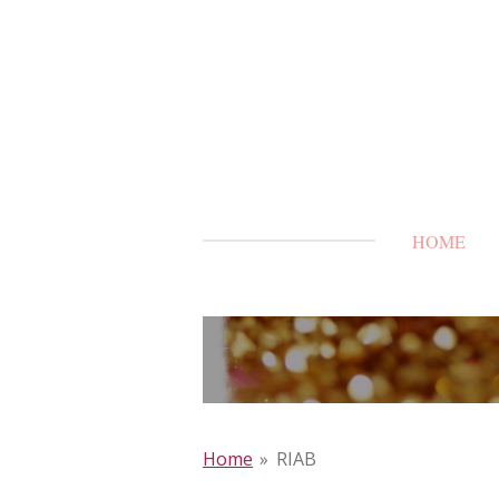
Ga
direct
naar
de
hoofdinhoud
HOME
Home
»
RIAB