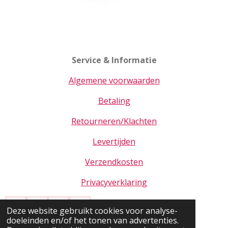
Service & Informatie
Algemene voorwaarden
Betaling
Retourneren/Klachten
Levertijden
Verzendkosten
Privacyverklaring
Deze website gebruikt cookies voor analyse-
F
I
T
W
doeleinden en/of het tonen van advertenties.
a
n
i
h
© 2020 - 2026 Beauty by Raysh