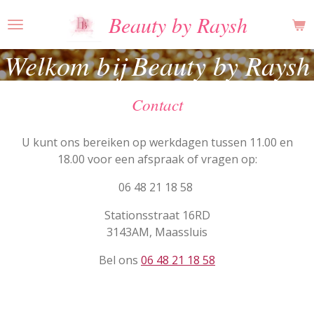
Ga
Beauty by Raysh
direct
naar
Welkom bij Beauty by Raysh
de
hoofdinhoud
Contact
U kunt ons bereiken op werkdagen tussen 11.00 en
18.00 voor een afspraak of vragen op:
06 48 21 18 58
Stationsstraat 16RD
3143AM, Maassluis
Bel ons
06 48 21 18 58