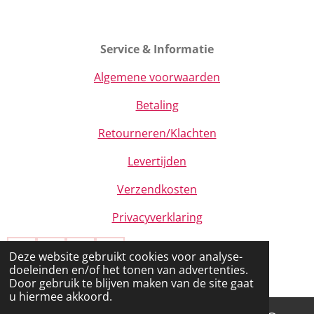
Service & Informatie
Algemene voorwaarden
Betaling
Retourneren/Klachten
Levertijden
Verzendkosten
Privacyverklaring
Deze website gebruikt cookies voor analyse-
F
I
T
W
doeleinden en/of het tonen van advertenties.
a
n
i
h
© 2020 - 2026 Beauty by Raysh
Door gebruik te blijven maken van de site gaat
c
s
k
a
u hiermee akkoord.
e
t
T
t
b
a
o
s