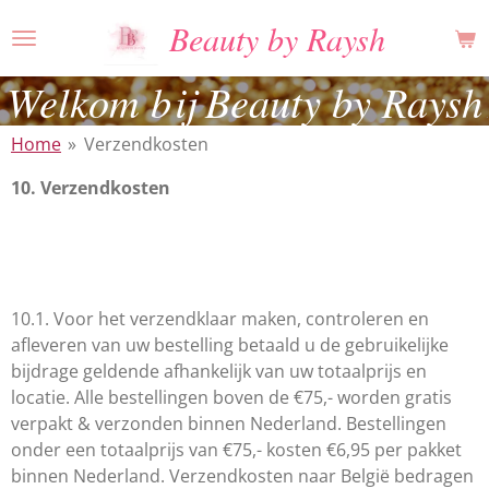
Ga
Beauty by Raysh
direct
naar
Welkom bij Beauty by Raysh
de
hoofdinhoud
Home
»
Verzendkosten
10. Verzendkosten
10.1. Voor het verzendklaar maken, controleren en
afleveren van uw bestelling betaald u de gebruikelijke
bijdrage geldende afhankelijk van uw totaalprijs en
locatie. Alle bestellingen boven de €75,- worden gratis
verpakt & verzonden binnen Nederland. Bestellingen
onder een totaalprijs van €75,- kosten €6,95 per pakket
binnen Nederland. Verzendkosten naar België bedragen